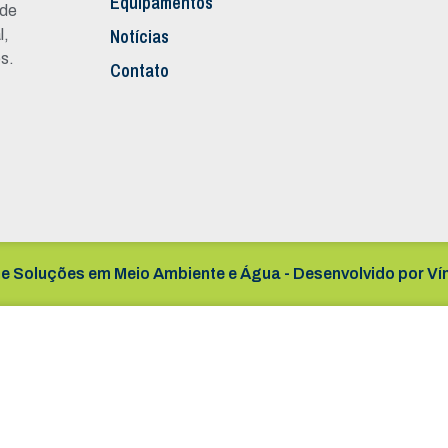
Equipamentos
 de
Notícias
l,
s.
Contato
e Soluções em Meio Ambiente e Água - Desenvolvido por
Ví