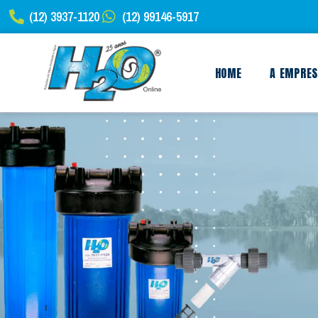
(12) 3937-1120
(12) 99146-5917
HOME
A EMPRE