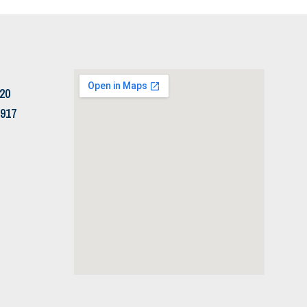
120
5917