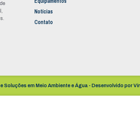
Equipamentos
 de
Notícias
l,
s.
Contato
e Soluções em Meio Ambiente e Água - Desenvolvido por
Ví