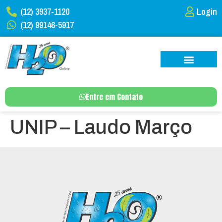
(12) 3937-1120
Login
(12) 99146-5917
Entre em Contato
UNIP – Laudo Março