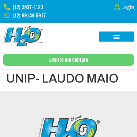
(12) 3937-1120
Login
(12) 99146-5917
Entre em Contato
UNIP- LAUDO MAIO