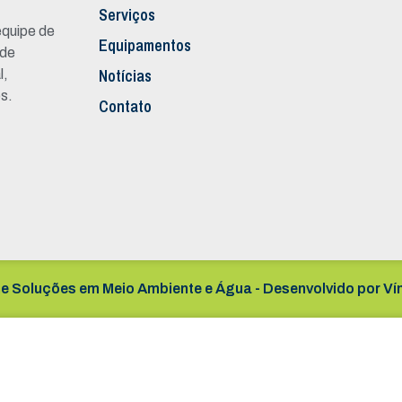
Serviços
quipe de
Equipamentos
 de
Notícias
l,
s.
Contato
e Soluções em Meio Ambiente e Água - Desenvolvido por
Ví