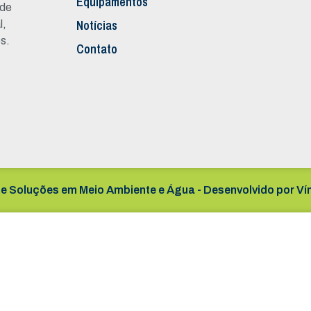
Equipamentos
 de
Notícias
l,
s.
Contato
e Soluções em Meio Ambiente e Água - Desenvolvido por
Ví