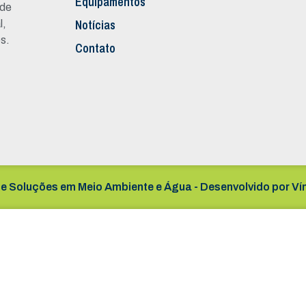
Equipamentos
 de
Notícias
l,
s.
Contato
e Soluções em Meio Ambiente e Água - Desenvolvido por
Ví