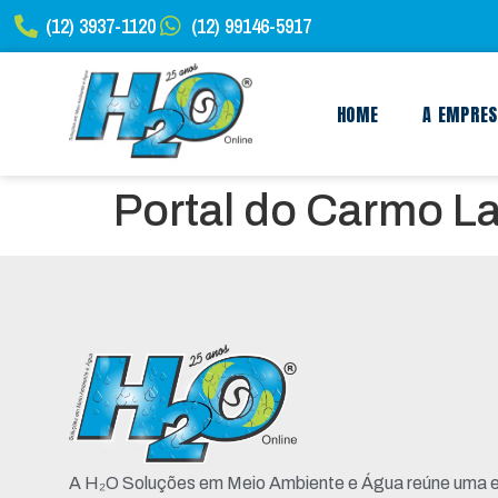
(12) 3937-1120
(12) 99146-5917
HOME
A EMPRE
Portal do Carmo L
A H₂O Soluções em Meio Ambiente e Água reúne uma e