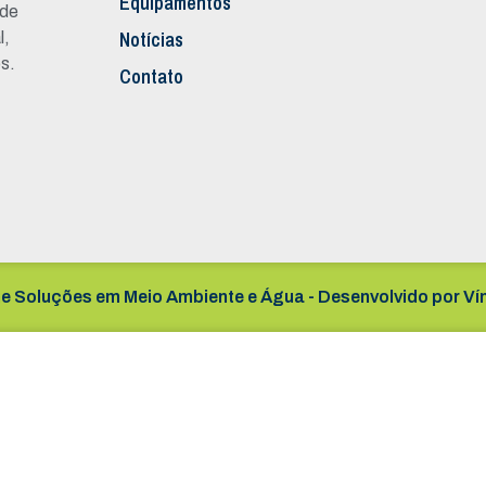
Equipamentos
 de
Notícias
l,
s.
Contato
e Soluções em Meio Ambiente e Água - Desenvolvido por
Ví