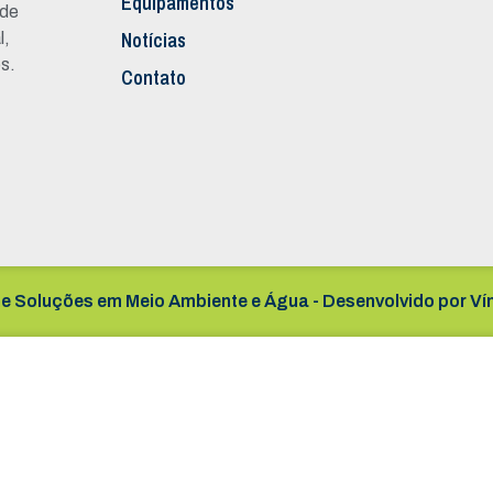
Equipamentos
 de
Notícias
l,
s.
Contato
e Soluções em Meio Ambiente e Água - Desenvolvido por
Ví