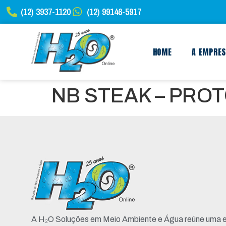
(12) 3937-1120
(12) 99146-5917
HOME
A EMPRE
NB STEAK – PR
A H₂O Soluções em Meio Ambiente e Água reúne uma e