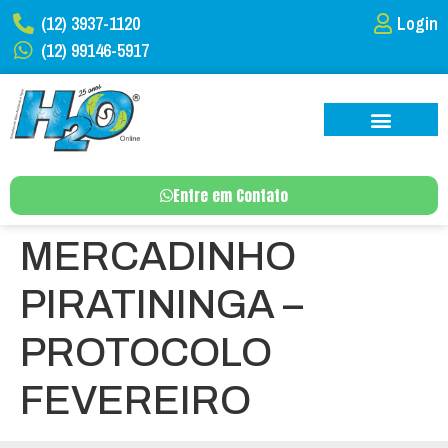
(12) 3937-1120
Login
(12) 99146-5917
Entre em Contato
MERCADINHO
PIRATININGA –
PROTOCOLO
FEVEREIRO