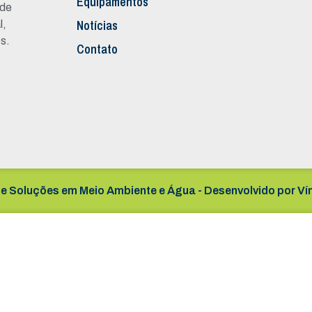
Equipamentos
 de
Notícias
l,
s.
Contato
e Soluções em Meio Ambiente e Água - Desenvolvido por
Ví