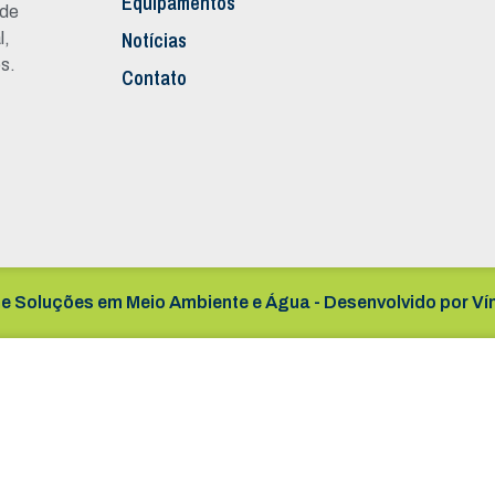
Equipamentos
 de
Notícias
l,
s.
Contato
e Soluções em Meio Ambiente e Água - Desenvolvido por
Ví