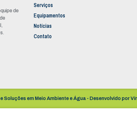
Serviços
quipe de
Equipamentos
 de
Notícias
l,
s.
Contato
e Soluções em Meio Ambiente e Água - Desenvolvido por
Ví