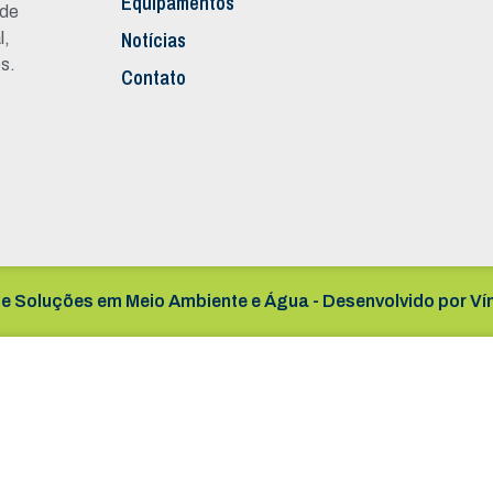
Equipamentos
 de
Notícias
l,
s.
Contato
e Soluções em Meio Ambiente e Água - Desenvolvido por
Ví