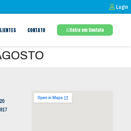
Login
LIENTES
CONTATO
Entre em Contato
 AGOSTO
120
5917