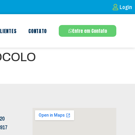
Login
LIENTES
CONTATO
Entre em Contato
OCOLO
120
5917