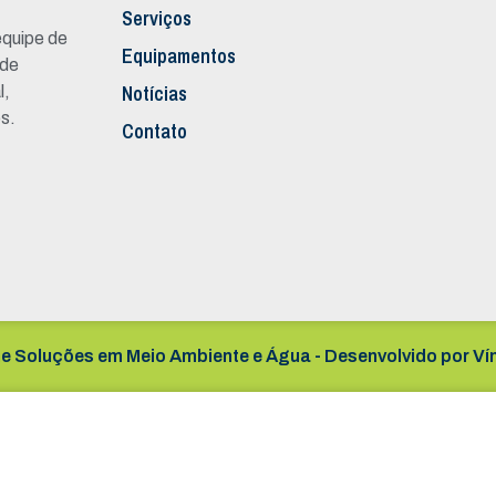
Serviços
quipe de
Equipamentos
 de
Notícias
l,
s.
Contato
e Soluções em Meio Ambiente e Água - Desenvolvido por
Ví