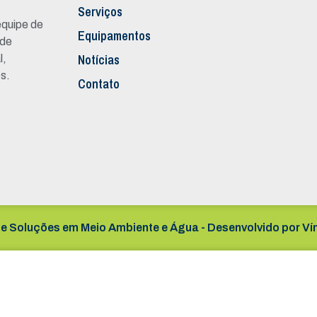
Serviços
quipe de
Equipamentos
 de
Notícias
l,
s.
Contato
e Soluções em Meio Ambiente e Água - Desenvolvido por
Ví