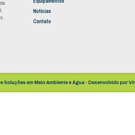
Equipamentos
 de
Notícias
l,
s.
Contato
e Soluções em Meio Ambiente e Água - Desenvolvido por
Ví