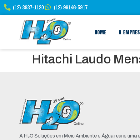
(12) 3937-1120
(12) 99146-5917
HOME
A EMPRE
Hitachi Laudo Men
A H₂O Soluções em Meio Ambiente e Água reúne uma e