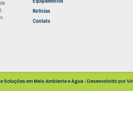
Equipamentos
 de
Notícias
l,
s.
Contato
e Soluções em Meio Ambiente e Água - Desenvolvido por
Ví