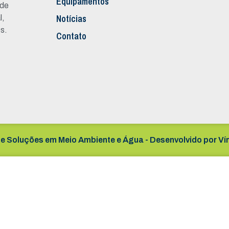
Equipamentos
 de
Notícias
l,
s.
Contato
e Soluções em Meio Ambiente e Água - Desenvolvido por
Ví