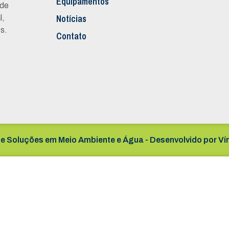
Equipamentos
 de
Notícias
l,
s.
Contato
e Soluções em Meio Ambiente e Água - Desenvolvido por
Ví