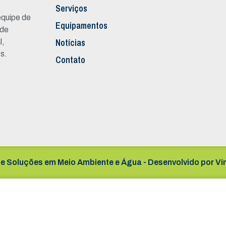
Serviços
quipe de
Equipamentos
 de
Notícias
l,
s.
Contato
e Soluções em Meio Ambiente e Água - Desenvolvido por
Ví