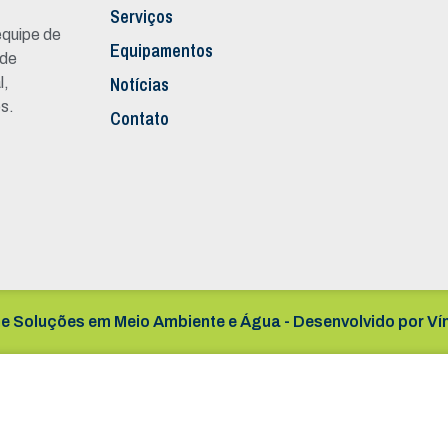
Serviços
quipe de
Equipamentos
 de
Notícias
l,
s.
Contato
e Soluções em Meio Ambiente e Água - Desenvolvido por
Ví