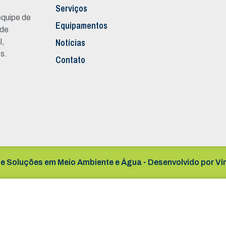
Serviços
quipe de
Equipamentos
 de
Notícias
l,
s.
Contato
e Soluções em Meio Ambiente e Água - Desenvolvido por
Ví