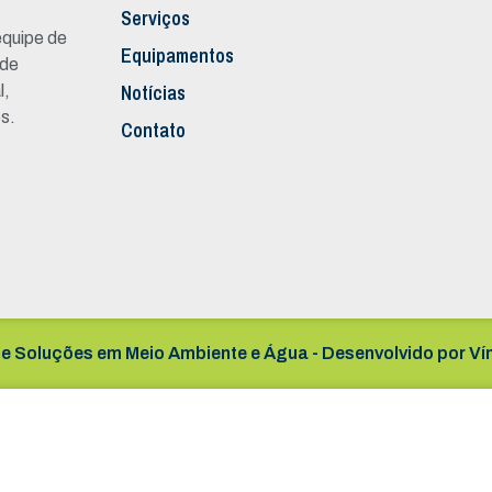
Serviços
quipe de
Equipamentos
 de
Notícias
l,
s.
Contato
e Soluções em Meio Ambiente e Água - Desenvolvido por
Ví