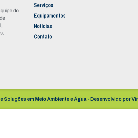
Serviços
quipe de
Equipamentos
 de
Notícias
l,
s.
Contato
e Soluções em Meio Ambiente e Água - Desenvolvido por
Ví