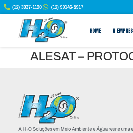
(12) 3937-1120
(12) 99146-5917
HOME
A EMPRE
ALESAT – PROT
A H₂O Soluções em Meio Ambiente e Água reúne uma e