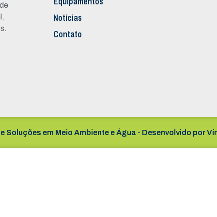
Equipamentos
 de
Notícias
l,
s.
Contato
e Soluções em Meio Ambiente e Água - Desenvolvido por
Ví