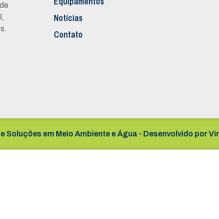
Equipamentos
 de
Notícias
l,
s.
Contato
e Soluções em Meio Ambiente e Água - Desenvolvido por
Ví