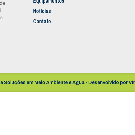
Equipamentos
 de
Notícias
l,
s.
Contato
e Soluções em Meio Ambiente e Água - Desenvolvido por
Ví