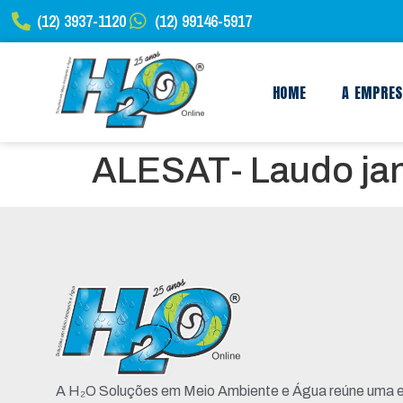
(12) 3937-1120
(12) 99146-5917
HOME
A EMPRE
ALESAT- Laudo jane
A H₂O Soluções em Meio Ambiente e Água reúne uma e