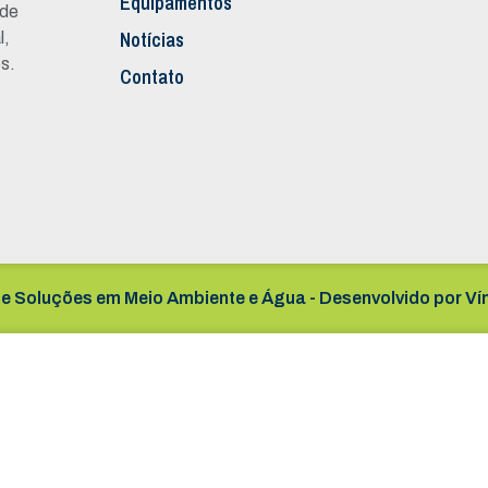
Equipamentos
 de
Notícias
l,
s.
Contato
e Soluções em Meio Ambiente e Água - Desenvolvido por
Ví