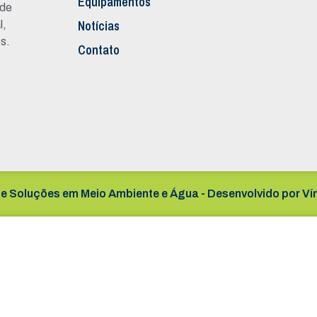
Equipamentos
 de
Notícias
l,
s.
Contato
e Soluções em Meio Ambiente e Água - Desenvolvido por
Ví