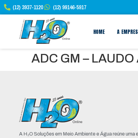
(12) 3937-1120
(12) 99146-5917
HOME
A EMPRE
ADC GM – LAUDO
A H₂O Soluções em Meio Ambiente e Água reúne uma e